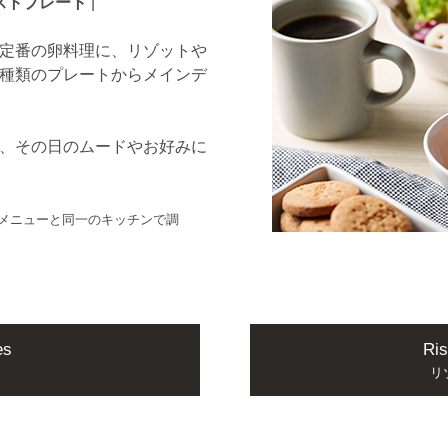
ストプレート
|
定番の卵料理に、リゾットや
種類のプレートからメインデ
、その日のムードやお好みに
メニューと同一のキッチンで調
es
Ris
リ