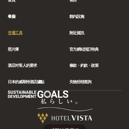
首頁
客房
餐廳
館內設施
交通工具
附近資訊
照片庫
官方網站預訂特典
酒店对客人的要求
條款・約款・政策
日本的威斯特酒店據點
失物招領查詢