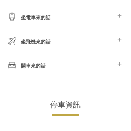
坐電車來的話
坐飛機來的話
地鐵烏丸線
地鐵烏丸線・地鐵東
四条站・
西線
阪急京都線
烏丸御池站
烏丸站
開車來的話
關西國際機場
從22號
從4-2號
JR
約110分鐘
約7分鐘
約9分鐘
出口步行
出口步行
名神高速公路
京都站
京都東IC・京都南IC
停車資訊
計程車
約13分鐘
前往四条烏丸
約23分鐘