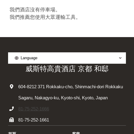
※烏丸站24號出口設有電梯（距離酒店24號出口步行約7分
我們酒店沒有停車場。
鐘）
我們推薦您使用大眾運輸工具。
※烏丸御池站3-1號出口設有電梯（距離酒店3-1號出口步
行約10分鐘）
大阪（伊丹）機場
Language
威斯特高貴酒店 京都 和邸
機場巴士
約75分鐘
京都站八条口
604-8212 371 Rokkaku-cho, Shinmachi-dori Rokkaku
車站
Sagaru, Nakagyo-ku, Kyoto-shi, Kyoto, Japan
計程車
約13分鐘
81-75-252-1666
81-75-252-1661