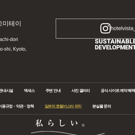
고미테이
hotelvista
chi-dori
-shi, Kyoto,
관내시설
액세스
주변 안내
사진 갤러리
공식 사이트 예약 혜택
이용규정・약관・정책
일본의 호텔비스타 위치
분실물 문의