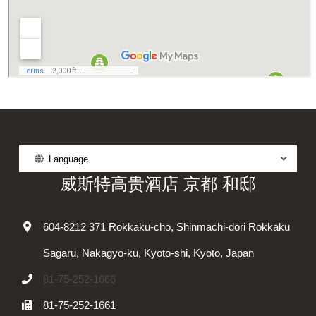
Language
威斯特高贵酒店 京都 和邸
604-8212 371 Rokkaku-cho, Shinmachi-dori Rokkaku
Sagaru, Nakagyo-ku, Kyoto-shi, Kyoto, Japan
81-75-252-1666
81-75-252-1661