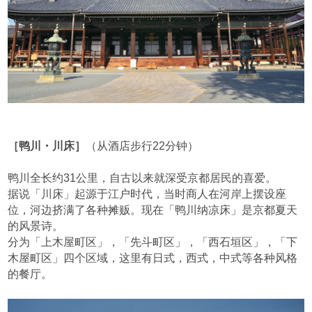
［鸭川・川床］
（从酒店步行22分钟）
鸭川全长约31公里，自古以来就深受京都居民的喜爱。
据说「川床」起源于江户时代，当时商人在河岸上摆设座
位，河边挤满了各种摊贩。现在「鸭川纳凉床」是京都夏天
的风景诗。
分为「上木屋町区」，「先斗町区」，「西石垣区」，「下
木屋町区」四个区域，这里有日式，西式，中式等各种风格
的餐厅。