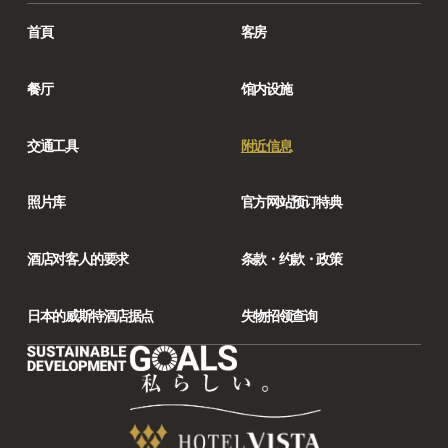
首頁
客房
餐厅
馆内设施
交通工具
附近信息
照片库
官方网站预订特典
酒店对客人的要求
条款・约款・政策
日本的威斯特酒店据点
失物招领查询