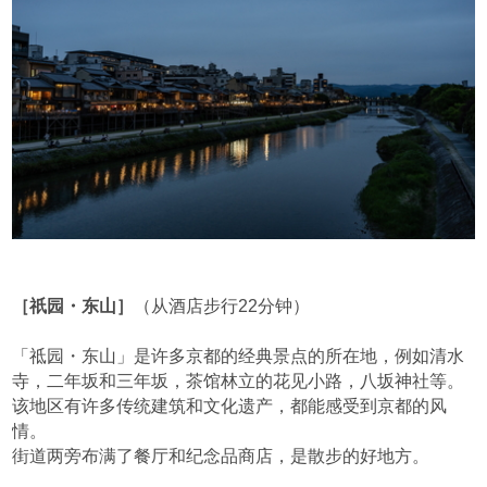
［祇园・东山］
（从酒店步行22分钟）
「祗园・东山」是许多京都的经典景点的所在地，例如清水
寺，二年坂和三年坂，茶馆林立的花见小路，八坂神社等。
该地区有许多传统建筑和文化遗产，都能感受到京都的风
情。
街道两旁布满了餐厅和纪念品商店，是散步的好地方。